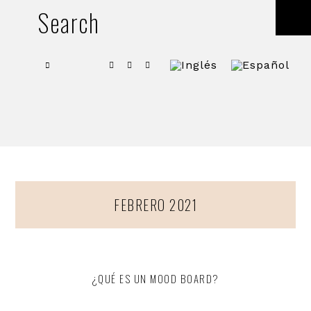
Skip
Skip
Search
SH
to
to
OF
CO
primary
main
PINTEREST
INSTAGRAM
LINKEDIN
navigation
content
FEBRERO 2021
¿QUÉ ES UN MOOD BOARD?