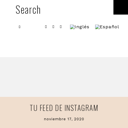
Skip
Skip
Search
SH
to
to
OF
CO
primary
main
PINTEREST
INSTAGRAM
LINKEDIN
navigation
content
TU FEED DE INSTAGRAM
noviembre 17, 2020